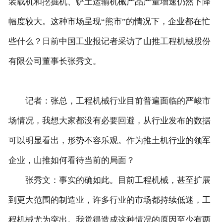
装载机和挖掘机、铲土运输机械产品产量增速仍然下降
幅度较大。这种市场呈现“熊市”的情况下，企业都在忙
些什么？日前中国工业报记者采访了山推工程机械股份
有限公司董事长张秀文。
记者：张总，工程机械行业目前普遍面临的严峻市
场情况，我想大家都没有必要回避，从行业发布的数据
可以明显看出，形势不容乐观。作为推土机行业的领军
企业，山推如何看待当前的局面？
张秀文：事实的确如此。目前工程机械，甚至扩展
到更大范围的制造业，许多行业的市场都持续低迷，工
程机械尤为突出。我觉得造成这种情况的原因至少有两